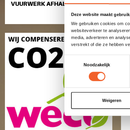
VUURWERK AFHALEN
Deze website maakt gebruik
We gebruiken cookies om cont
websiteverkeer te analyseren
media, adverteren en analys
verstrekt of die ze hebben v
Toestemmingsselectie
Noodzakelijk
Weigeren