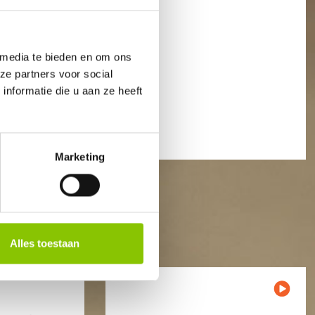
3900 BB Veenendaal
The Netherlands
Artikelnummer
1692
 media te bieden en om ons
Op voorraad?
Ja
ze partners voor social
nformatie die u aan ze heeft
€ 0,99
Marketing
Alles toestaan