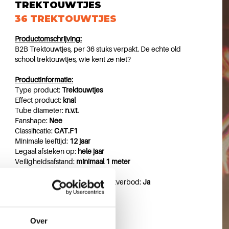
TREKTOUWTJES
36 TREKTOUWTJES
Productomschrijving:
B2B Trektouwtjes, per 36 stuks verpakt. De echte old
school trektouwtjes, wie kent ze niet?
Productinformatie:
Type product:
Trektouwtjes
Effect product:
knal
Tube diameter:
n.v.t.
Fanshape:
Nee
Classificatie:
CAT.F1
Minimale leeftijd:
12 jaar
Legaal afsteken op:
hele jaar
Veiligheidsafstand:
minimaal 1 meter
Geschikt voor smalle straten:
Ja
Geschikt in Gemeente vuurwerkverbod:
Ja
Importeur:
GBV-WECO Vuurwerk B.V.
Over
Postbus 1050