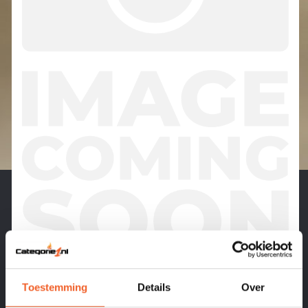
KLAPPERTJES 12-SHOOTER
Toestemming
Details
Over
6X12 SHOTS