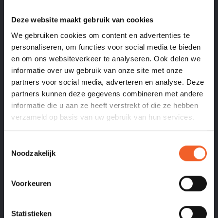
Productomschrijving:
Klappertjes 12-Shooter ringen voor in een klappertjes pistool
Deze website maakt gebruik van cookies
met 12 schoten.
We gebruiken cookies om content en advertenties te
Productinformatie:
personaliseren, om functies voor social media te bieden
Type product:
Klappertjes
en om ons websiteverkeer te analyseren. Ook delen we
Effect product:
Knal
informatie over uw gebruik van onze site met onze
Tube diameter:
n.v.t.
partners voor social media, adverteren en analyse. Deze
Fanshape:
Nee
partners kunnen deze gegevens combineren met andere
Classificatie:
CAT.F1
Minimale leeftijd:
12 jaar
informatie die u aan ze heeft verstrekt of die ze hebben
Legaal afsteken op:
hele jaar
verzameld op basis van uw gebruik van hun services.
Veiligheidsafstand:
minimaal 1 meter
Geschikt voor smalle straten:
Ja
Toestemmingsselectie
Geschikt in Gemeente vuurwerkverbod:
Ja
Noodzakelijk
Importeur:
GBV-WECO Vuurwerk B.V.
Postbus 1050
Voorkeuren
3900 BB Veenendaal
The Netherlands
Statistieken