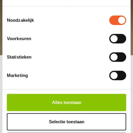
Bekijk
hier
alle vuurwerkdealers
Toestemmingsselectie
Noodzakelijk
Voorkeuren
Statistieken
CONTACT
Marketing
FAQ
NIEUWS
VUURWERK BESTELLEN
Alles toestaan
ALGEMENE VOORWAARDEN
(W)ECO - LOGISCH VUURWERK
Selectie toestaan
DEALER WORDEN