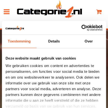
0
HOME
DIVERSEN
BENGALS
Toestemming
Details
Over
ZOEK HIER JOUW
Deze website maakt gebruik van cookies
VUURWERKDEALER
We gebruiken cookies om content en advertenties te
personaliseren, om functies voor social media te bieden
Je hebt nog geen dealer geselecteerd
en om ons websiteverkeer te analyseren. Ook delen we
informatie over uw gebruik van onze site met onze
partners voor social media, adverteren en analyse. Deze
partners kunnen deze gegevens combineren met andere
informatie die u aan ze heeft verstrekt of die ze hebben
verzameld op basis van uw gebruik van hun services.