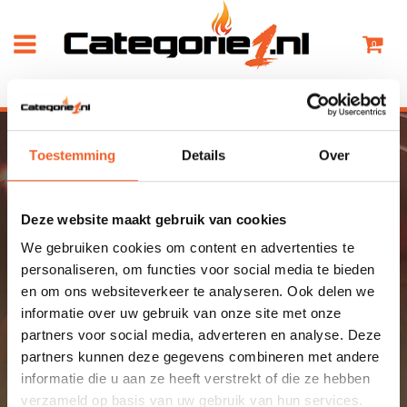
0
HOME
DIVERSEN
PILI CRACKERS 100
Toestemming
Details
Over
ZOEK HIER JOUW
Deze website maakt gebruik van cookies
VUURWERKDEALER
We gebruiken cookies om content en advertenties te
personaliseren, om functies voor social media te bieden
Je hebt nog geen dealer geselecteerd
en om ons websiteverkeer te analyseren. Ook delen we
informatie over uw gebruik van onze site met onze
partners voor social media, adverteren en analyse. Deze
partners kunnen deze gegevens combineren met andere
informatie die u aan ze heeft verstrekt of die ze hebben
verzameld op basis van uw gebruik van hun services.