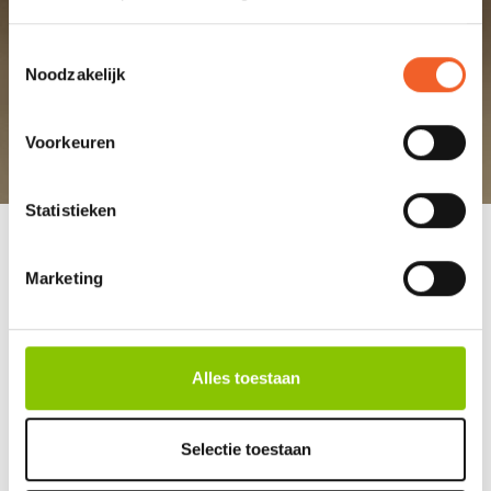
Bekijk
hier
alle vuurwerkdealers
Toestemmingsselectie
Noodzakelijk
Voorkeuren
Statistieken
CONTACT
Marketing
FAQ
NIEUWS
VUURWERK BESTELLEN
Alles toestaan
ALGEMENE VOORWAARDEN
(W)ECO - LOGISCH VUURWERK
Selectie toestaan
DEALER WORDEN