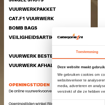
VUURWERKPAKKET
CAT.F1 VUURWERK
BOMB BAGS
VEILIGHEIDSARTIKELEN
Toestemming
VUURWERK BESTELLEN
2
K
VUURWERK AFHALEN
Deze website maakt gebruik
We gebruiken cookies om cont
websiteverkeer te analyseren
OPENINGSTIJDEN
media, adverteren en analys
De online vuurwerkvoorverkoop is begonnen
verstrekt of die ze hebben v
Toestemmingsselectie
Openingstijden winkel Rijnstraat 141 2223 EA