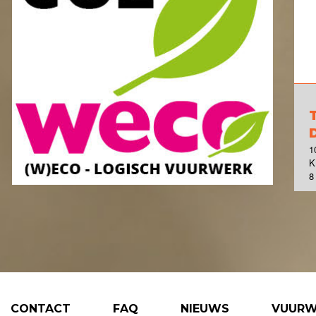
1
K
8
CONTACT
FAQ
NIEUWS
VUURW